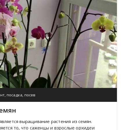
унт
,
посадка
,
посев
семян
является выращивание растения из семян.
яется то, что саженцы и взрослые орхидеи