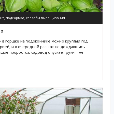
унт
,
подкормка
,
способы выращивания
ма
 в горшке на подоконнике можно круглый год.
орией, и в очередной раз так не дождавшись
шие проростки, садовод опускает руки – не