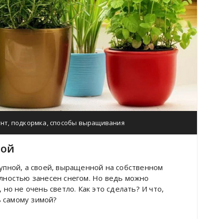
унт
,
подкормка
,
способы выращивания
мой
купной, а своей, выращенной на собственном
олностью занесен снегом. Но ведь можно
 но не очень светло. Как это сделать? И что,
 самому зимой?