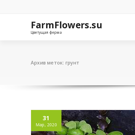
Перейти
к
содержимому
FarmFlowers.su
Цветущая ферма
Архив меток: грунт
31
Мар, 2020