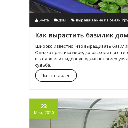
Sveta
Дом
выращивание из семян
,
гр
Как вырастить базилик до
Широко известно, что выращивать базилик
Однако практика нередко расходится с те
всходов или выдернув «длинноногие» увяд
судьба.
Читать далее
23
Мар, 2020